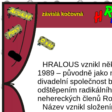
závislá kočovná
závislá kočovná
HRALOUS vznikl něk
1989 – původně jako 
divadelní společnost 
odštěpením radikálníh
nehereckých členů Rol
Název vznikl složen