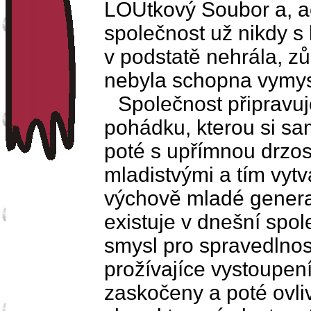
LOUtkový Soubor a, ač
společnost už nikdy s
v podstatě nehrála, zů
nebyla schopna vymysl
Společnost připravu
pohádku, kterou si sam
poté s upřímnou drzost
mladistvými a tím vyt
výchově mladé generac
existuje v dnešní spol
smysl pro spravedlnos
prožívajíce vystoupení
zaskočeny a poté ovli